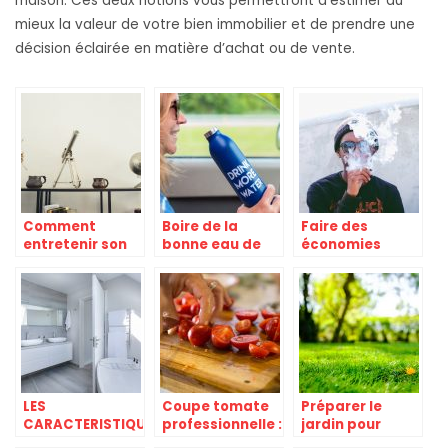
maison. Ces deux notions vous permettront d’estimer au
mieux la valeur de votre bien immobilier et de prendre une
décision éclairée en matière d’achat ou de vente.
Comment
Boire de la
Faire des
entretenir son
bonne eau de
économies
intérieur ?
manière facile,
concernant la
comment faire ?
cigarette.
LES
Coupe tomate
Préparer le
CARACTERISTIQUES
professionnelle :
jardin pour
CONFORMES
pourquoi
affronter le