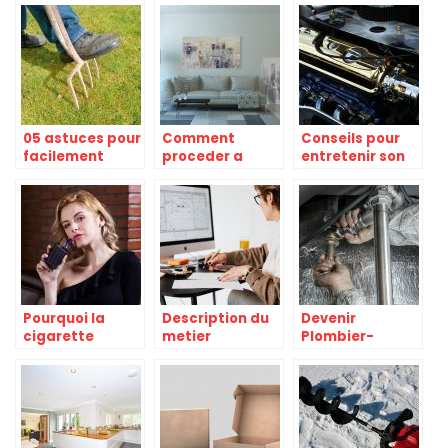
D’UNE SALLE DE
l’adopter ?
printemps
BAIN
05 astuces pour
Comment
Conseils pour
facilement
proceder a
entretenir son
entretenir votre
l’amenagement
moteur a la
jardin
de son salon ?
maison avant
de sortir
Pourquoi la
Description du
Devenir
cigarette
metier
Plombier-
electronique
d’architecte
Chauffagiste :
est-elle
d’interieur et les
metier, salaire,
efficace pour un
etudes
formation
sevrage
correspondantes
tabagique ?