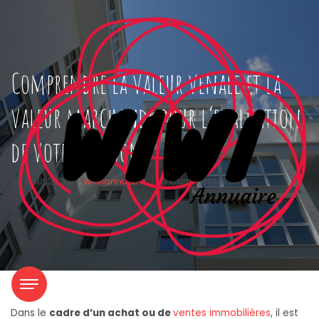
Comprendre la valeur venale et la
valeur marchande pour l’evaluation
de votre maison
30 août 2023
|
wiwiannuaire
|
0 Commentaires
Dans le
cadre d’un achat ou de
ventes immobilières
, il est