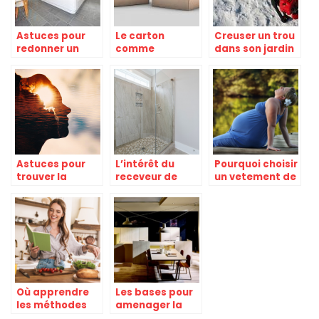
Astuces pour
Le carton
Creuser un trou
redonner un
comme
dans son jardin
coup de jeune a
emballage : les
l’interieur de
avantages
votre maison
Astuces pour
L’intérêt du
Pourquoi choisir
trouver la
receveur de
un vetement de
meilleure
douche extra
grossesse
voyance
plat
d’occasion ?
gratuite
immédiate sans
email
Où apprendre
Les bases pour
les méthodes
amenager la
du batch
cuisine de facon