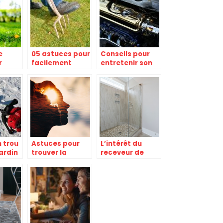
e
05 astuces pour
Conseils pour
r
facilement
entretenir son
le
entretenir votre
moteur a la
s
jardin
maison avant
de sortir
 trou
Astuces pour
L’intérêt du
ardin
trouver la
receveur de
meilleure
douche extra
voyance
plat
gratuite
immédiate sans
email