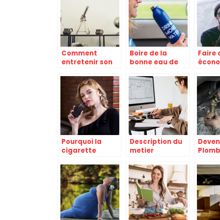
Comment
Boire de la
Faire 
entretenir son
bonne eau de
écono
intérieur ?
manière facile,
conce
comment faire ?
cigare
Pourquoi la
Description du
Deven
cigarette
metier
Plomb
electronique
d’architecte
Chauf
est-elle
d’interieur et les
metier
efficace pour un
etudes
forma
sevrage
correspondantes
tabagique ?