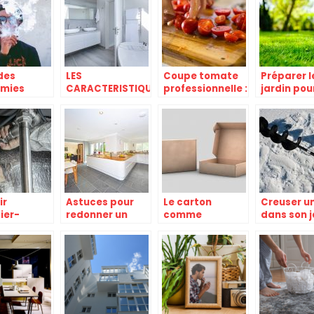
des
LES
Coupe tomate
Préparer l
mies
CARACTERISTIQUES
professionnelle :
jardin pou
rnant la
CONFORMES
pourquoi
affronter 
tte.
D’UNE SALLE DE
l’adopter ?
printemp
BAIN
ir
Astuces pour
Le carton
Creuser un
ier-
redonner un
comme
dans son j
fagiste :
coup de jeune a
emballage : les
, salaire,
l’interieur de
avantages
tion
votre maison