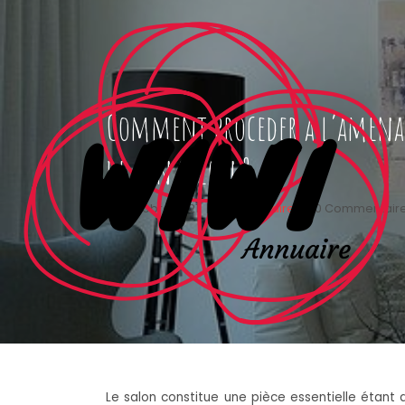
Comment proceder a l’amen
de son salon ?
28 octobre 2021
|
wiwiannuaire
|
0 Commentair
Le salon constitue une pièce essentielle étant d