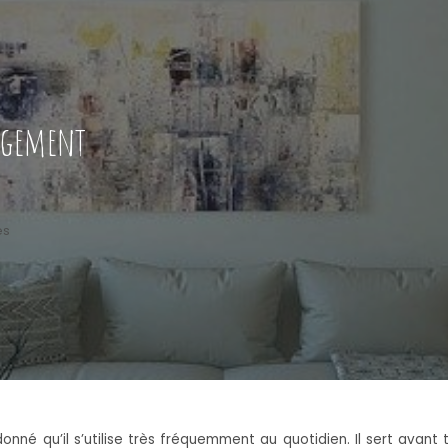
agement
es
onné qu’il s’utilise très fréquemment au quotidien. Il sert avan