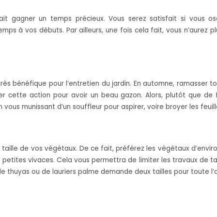
fait gagner un temps précieux. Vous serez satisfait si vous osez
 à vos débuts. Par ailleurs, une fois cela fait, vous n’aurez plu
rès bénéfique pour l’entretien du jardin. En automne, ramasser to
tuer cette action pour avoir un beau gazon. Alors, plutôt que de 
ous munissant d’un souffleur pour aspirer, voire broyer les feuill
a taille de vos végétaux. De ce fait, préférez les végétaux d’env
tites vivaces. Cela vous permettra de limiter les travaux de tai
e de thuyas ou de lauriers palme demande deux tailles pour toute l’