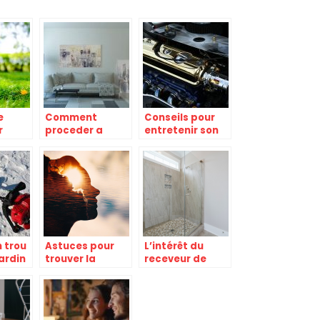
e
Comment
Conseils pour
r
proceder a
entretenir son
le
l’amenagement
moteur a la
s
de son salon ?
maison avant
de sortir
 trou
Astuces pour
L’intérêt du
ardin
trouver la
receveur de
meilleure
douche extra
voyance
plat
gratuite
immédiate sans