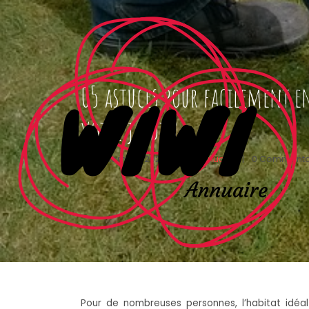
05 astuces pour facilement e
votre jardin
19 septembre 2021
|
wiwiannuaire
|
0 Commenta
Pour de nombreuses personnes, l’habitat idéal 