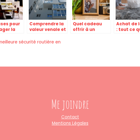
ases pour
Comprendre la
Quel cadeau
Achat de l
ger la
valeur venale et
offrir à un
: tout ce 
e de facon
la valeur
passionné de
vous deve
ative
marchande
photographie ?
savoir
meilleure sécurité routière en
pour
l’evaluation de
votre maison
Me joindre
Contact
Mentions Légales