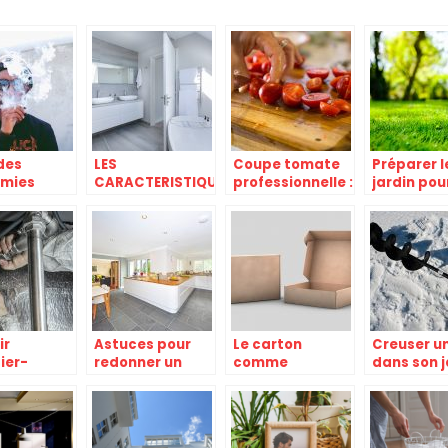
des
LES
Coupe tomate
Préparer l
mies
CARACTERISTIQUES
professionnelle :
jardin pou
rnant la
CONFORMES
pourquoi
affronter 
tte.
D’UNE SALLE DE
l’adopter ?
printemp
BAIN
ir
Astuces pour
Le carton
Creuser un
ier-
redonner un
comme
dans son j
fagiste :
coup de jeune a
emballage : les
, salaire,
l’interieur de
avantages
tion
votre maison