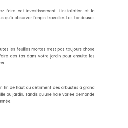
 faire cet investissement. L’installation et la
s qu’à observer l’engin travailler. Les tondeuses
utes les feuilles mortes n’est pas toujours chose
faire des tas dans votre jardin pour ensuite les
es.
iron 1m de haut au détriment des arbustes à grand
lle au jardin. Tandis qu’une haie variée demande
année.