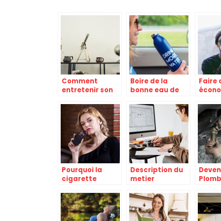
Comment
Boire de la
Faire 
entretenir son
bonne eau de
écono
intérieur ?
manière facile,
conce
comment faire ?
cigare
Pourquoi la
Description du
Deven
cigarette
metier
Plomb
electronique
d’architecte
Chauf
est-elle
d’interieur et les
metier
efficace pour un
etudes
forma
sevrage
correspondantes