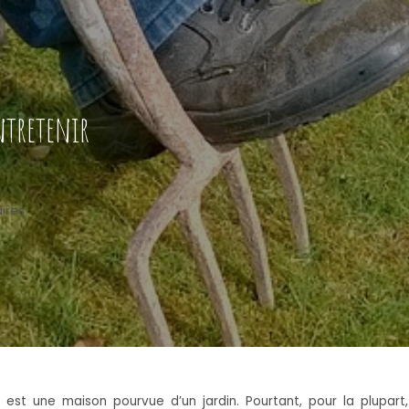
ntretenir
ires
est une maison pourvue d’un jardin. Pourtant, pour la plupart, u