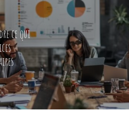
re ce qui
ices
aires