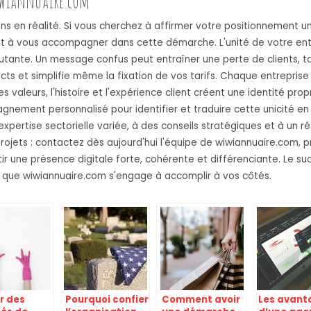
wiwiannuaire.com
 en réalité. Si vous cherchez à affirmer votre positionnement uni
prêt à vous accompagner dans cette démarche. L'unité de votre entr
utante. Un message confus peut entraîner une perte de clients, ta
cts et simplifie même la fixation de vos tarifs. Chaque entrepris
es valeurs, l'histoire et l'expérience client créent une identité p
nement personnalisé pour identifier et traduire cette unicité en
ertise sectorielle variée, à des conseils stratégiques et à un r
rojets : contactez dès aujourd'hui l'équipe de wiwiannuaire.com, p
une présence digitale forte, cohérente et différenciante. Le suc
e que wiwiannuaire.com s'engage à accomplir à vos côtés.
r des
Pourquoi confier
Comment avoir
Les avant