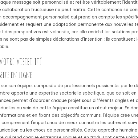
haque message soit personnalisé et reflète véritablement l'identit
une collaboration fructueuse ne peut naître. Cette confiance se cons
un accompagnement personnalisé qui prend en compte les spécifici
apidement et requiert une adaptation permanente aux nouvelles 
 et des perspectives est valorisée, car elle enrichit les solution
ne sont pas de simples déclarations d'intention : ils constituent
able.
votre visibilité
ssite en ligne
 sur son équipe, composée de professionnels passionnés par le d
e apporte une expertise sectorielle spécifique, que ce soit en st
ences permet d'aborder chaque projet sous différents angles et d'
viduelles au sein de cette équipe constitue un atout majeur. En don
nformations et en fixant des objectifs communs, l'équipe crée u
 comprennent l'importance de mieux connaître les autres et soi-
munication ou les chocs de personnalités. Cette approche humaine
e qui rend chaque entreprise unique et en traduisant cette unicit