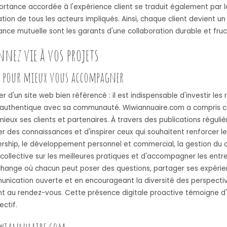
ortance accordée à l'expérience client se traduit également par la
tion de tous les acteurs impliqués. Ainsi, chaque client devient 
ance mutuelle sont les garants d'une collaboration durable et fru
nez vie à vos projets
aux pour mieux vous accompagner
ser d'un site web bien référencé : il est indispensable d'investir le
 authentique avec sa communauté. Wiwiannuaire.com a compris ce
x ses clients et partenaires. À travers des publications régulièr
er des connaissances et d'inspirer ceux qui souhaitent renforcer leu
ship, le développement personnel et commercial, la gestion du chan
ollective sur les meilleures pratiques et d'accompagner les entrep
hange où chacun peut poser des questions, partager ses expérien
munication ouverte et en encourageant la diversité des perspec
ont au rendez-vous. Cette présence digitale proactive témoigne d'
ectif.