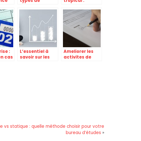
nce
types de
tropical :
isme
systèmes de
toujours a la
stockage
mode en 2022 !
ise :
L’essentiel à
Ameliorer les
en cas
savoir sur les
activites de
cryptobanques
l’entreprise: nos
et les
conseils
cryptomonnaies
 vs statique : quelle méthode choisir pour votre
bureau d’études
»