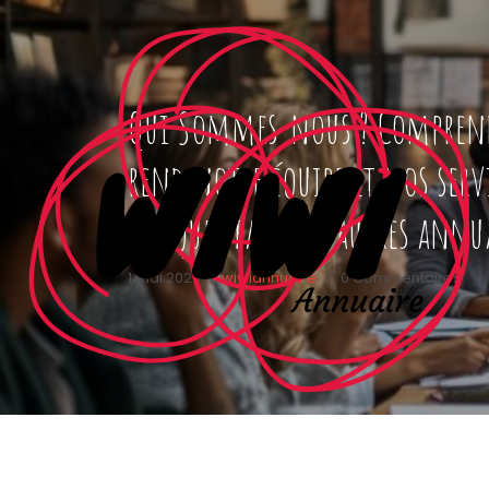
Qui Sommes-nous ? Comprend
rend notre équipe et nos serv
uniques face aux autres annu
1 mai 2026
|
wiwiannuaire
|
0 Commentaires