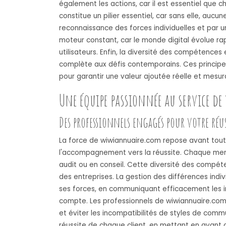
également les actions, car il est essentiel que c
constitue un pilier essentiel, car sans elle, auc
reconnaissance des forces individuelles et par 
moteur constant, car le monde digital évolue r
utilisateurs. Enfin, la diversité des compétences
complète aux défis contemporains. Ces principes 
pour garantir une valeur ajoutée réelle et mesur
Une équipe passionnée au service de 
Des professionnels engagés pour votre réu
La force de wiwiannuaire.com repose avant tout
l'accompagnement vers la réussite. Chaque membr
audit ou en conseil. Cette diversité des compét
des entreprises. La gestion des différences indi
ses forces, en communiquant efficacement les i
compte. Les professionnels de wiwiannuaire.com
et éviter les incompatibilités de styles de com
réussite de chaque client, en mettant en avant c