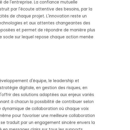
é de l'entreprise. La confiance mutuelle
truit par l'écoute attentive des besoins, par la
tés de chaque projet. L'innovation reste un
technologies et aux attentes changeantes des
s proposées et permet de répondre de manière plus
 le socle sur lequel repose chaque action menée
éveloppement d'équipe, le leadership et
ratégie digitale, en gestion des risques, en
offrir des solutions adaptées aux enjeux variés
nant à chacun la possibilité de contribuer selon
ne dynamique de collaboration où chaque voix
même pour favoriser une meilleure collaboration
 se traduit par un engagement sincère envers la
é en messages clairs sur tous les supports