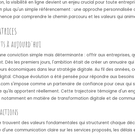
, la visibilité en ligne devient un enjeu crucial pour toute entre
en plus qu'un simple référencement : une approche personnalisée 
ommence par comprendre le chemin parcouru et les valeurs qui anim
trices
uts à aujourd'hui
conviction simple mais déterminante : offrir aux entreprises, quel
. Dès les premiers jours, l'ambition était de créer un annuaire qui
s économiques dans leur stratégie digitale. Au fil des années, ce
igital. Chaque évolution a été pensée pour répondre aux besoins c
re.com s'impose comme un partenaire de confiance pour ceux qui s
 qu'ils apportent réellement. Cette trajectoire témoigne d'un e
, notamment en matière de transformation digitale et de commun
 actions
trouvent des valeurs fondamentales qui structurent chaque décis
e d'une communication claire sur les services proposés, les délais e