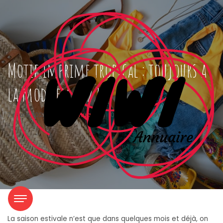
Motif imprime tropical : toujours a
la mode en 2022 !
7 mars 2022
|
wiwiannuaire
|
0 Commentaires
La saison estivale n’est que dans quelques mois et déjà, on