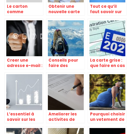
Le carton
Obtenir une
Tout ce qu’il
comme
nouvelle carte
faut savoir sur
emballage : les
grise : que faut-
les ponts de
avantages
il savoir ?
levage en
manutention!
Creer une
Conseils pour
La carte grise :
adresse e-mail :
faire des
que faire en cas
les etapes a
dreadlocks
de perte ?
suivre
L’essentiel à
Ameliorer les
Pourquoi choisir
savoir sur les
activites de
un vetement de
cryptobanques
l’entreprise: nos
grossesse
et les
conseils
d’occasion ?