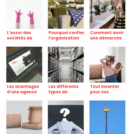
coiffure en ligne
?
L’essor des
Pourquoi confier
Comment avoir
sociétés de
l’organisation
une démarche
nettoyage face
des funérailles
écologique
au COVID-19
aux pompes
quand on tient
funèbres ?
un magasin de
vêtements ?
Les avantages
Les différents
Tout inventer
d’une agence
types de
pour nos
de graphisme
systèmes de
enfants styles
stockage