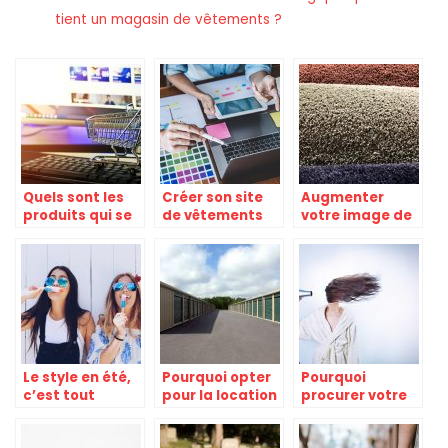
tient un magasin de vêtements ?
Quels sont les
Créer son site
Augmenter
produits qui se
de vêtements
votre image de
vendent le
en ligne.
marque avec un
mieux en ligne ?
tapis d’entrée
personnalisé
Le style en été,
Pourquoi opter
Pourquoi
c’est tout
pour la location
procurer votre
autant
de box de
matériel et
important !
stockage ?
produit de