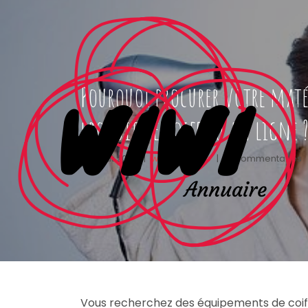
Pourquoi procurer votre maté
produit de coiffure en ligne 
28 août 2020
|
wiwiannuaire
|
0 Commentaires
Vous recherchez des équipements de coiffu