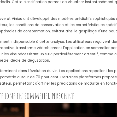
déclin. Cette classification permet de visualiser instantanément q
ave et Viniou ont développé des modèles prédictifs sophistiqué
ucteur, les conditions de conservation et les caractéristiques spéci
timales de consommation, évitant ainsi le gaspillage d'une boute
ent indispensable à cette analyse. Les utilisateurs reçoivent des
roactive transforme véritablement l'application en sommelier pers
ur les vins nécessitant un suivi particulièrement attentif, comme 
nêtre idéale de dégustation.
terminant dans l'évolution du vin. Les applications rappellent les
hygrométrie autour de 70 pour cent. Certaines plateformes propo
sateur, permettant d'affiner les prédictions de maturité en foncti
phone en sommelier personnel