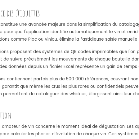
e des étiquettes
onstitue une avancée majeure dans la simplification du catalogag
lle pour que l'application identifie automatiquement le vin et enri
ions comme Ploc ou Viniou, élimine la fastidieuse saisie manuelle 
ations proposent des systèmes de QR codes imprimables que l'on 
et de suivre précisément les mouvements de chaque bouteille dans
er des données depuis un fichier Excel représente un gain de temps
ns contiennent parfois plus de 500 000 références, couvrant non
 garantit que même les crus les plus rares ou confidentiels peuve
 permettant de cataloguer des whiskies, élargissant ainsi leur ch
ation
t amateur de vin concerne le moment idéal de dégustation. Les ap
elle pour calculer les phases d'évolution de chaque vin. Ces systèm