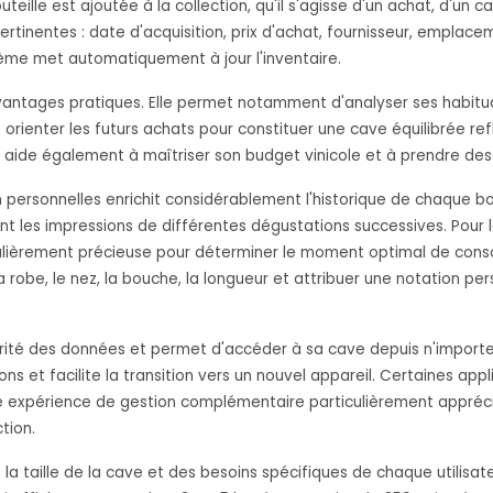
uteille est ajoutée à la collection, qu'il s'agisse d'un achat, d'un
pertinentes : date d'acquisition, prix d'achat, fournisseur, emplac
stème met automatiquement à jour l'inventaire.
vantages pratiques. Elle permet notamment d'analyser ses habitu
 orienter les futurs achats pour constituer une cave équilibrée re
 aide également à maîtriser son budget vinicole et à prendre des 
on personnelles enrichit considérablement l'historique de chaque 
ant les impressions de différentes dégustations successives. Pour 
iculièrement précieuse pour déterminer le moment optimal de cons
la robe, le nez, la bouche, la longueur et attribuer une notation p
écurité des données et permet d'accéder à sa cave depuis n'impor
ons et facilite la transition vers un nouvel appareil. Certaines a
e expérience de gestion complémentaire particulièrement appréci
tion.
 la taille de la cave et des besoins spécifiques de chaque utili