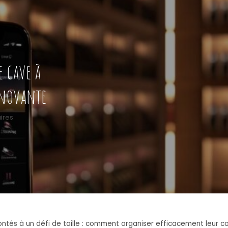
e cave à
nnovante
ires
ntés à un défi de taille : comment organiser efficacement leur co