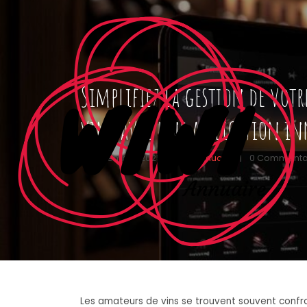
Simplifiez la gestion de votr
vins avec une application i
12 novembre 2025
|
wiwiannuaire
|
0 Commenta
Les amateurs de vins se trouvent souvent confro