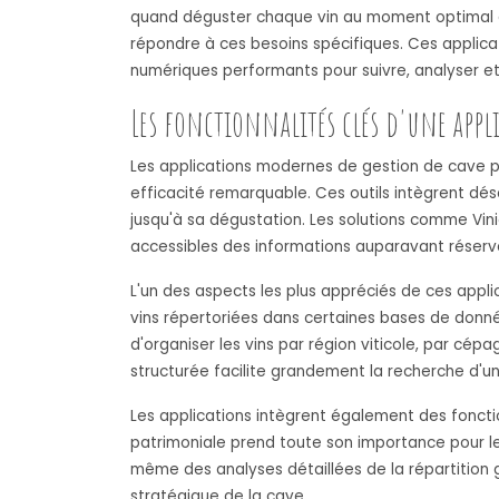
quand déguster chaque vin au moment optimal de 
répondre à ces besoins spécifiques. Ces applicat
numériques performants pour suivre, analyser et v
Les fonctionnalités clés d'une appl
Les applications modernes de gestion de cave p
efficacité remarquable. Ces outils intègrent dé
jusqu'à sa dégustation. Les solutions comme Vin
accessibles des informations auparavant réserv
L'un des aspects les plus appréciés de ces appli
vins répertoriées dans certaines bases de donnée
d'organiser les vins par région viticole, par cépa
structurée facilite grandement la recherche d'u
Les applications intègrent également des fonctio
patrimoniale prend toute son importance pour les
même des analyses détaillées de la répartition g
stratégique de la cave.