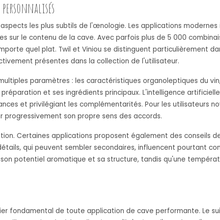
 personnalisés
s aspects les plus subtils de l'œnologie. Les applications modern
s sur le contenu de la cave. Avec parfois plus de 5 000 combinai
importe quel plat. Twil et Viniou se distinguent particulièrement
vement présentes dans la collection de l'utilisateur.
iples paramètres : les caractéristiques organoleptiques du vin, 
réparation et ses ingrédients principaux. L'intelligence artificie
ances et privilégiant les complémentarités. Pour les utilisateurs n
r progressivement son propre sens des accords.
stion. Certaines applications proposent également des conseils d
étails, qui peuvent sembler secondaires, influencent pourtant con
 son potentiel aromatique et sa structure, tandis qu'une tempéra
ilier fondamental de toute application de cave performante. Le su