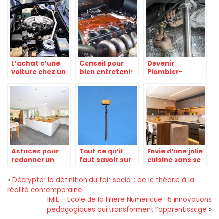
relevage ?
l’utiliser ?
vehicule soigne
avant une sortie
L’achat d’une
Conseil pour
Devenir
voiture chez un
bien entretenir
Plombier-
concessionnaire
son turbo
Chauffagiste :
et l’avantage
moteur
metier, salaire,
d’un bon
formation
turbocompresseur
Astuces pour
Tout ce qu’il
Envie d’une jolie
redonner un
faut savoir sur
cuisine sans se
coup de jeune a
les ponts de
ruiner, les
l’interieur de
levage en
astuces
«
Décrypter la définition du fait social : de la théorie à la
votre maison
manutention!
réalité contemporaine
IMIE – Ecole de la Filiere Numerique : 5 innovations
pedagogiques qui transforment l’apprentissage
»