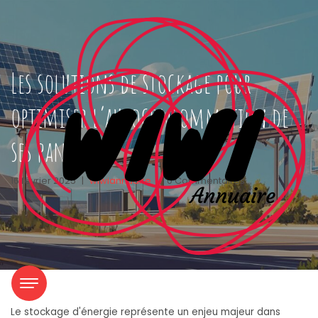
Les solutions de stockage pour
optimiser l’autoconsommation de
ses panneaux
16 février 2025
|
wiwiannuaire
|
0 Commentaires
Le stockage d'énergie représente un enjeu majeur dans