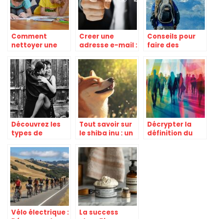
Comment
Creer une
Conseils pour
nettoyer une
adresse e-mail :
faire des
tache de
les etapes a
dreadlocks
marqueur
suivre
indelebile?
Découvrez les
Tout savoir sur
Décrypter la
types de
le shiba inu : un
définition du
danses de salon
compagnon
fait social : de la
fidèle et
théorie à la
indépendant
réalité
contemporaine
Vélo électrique :
La success