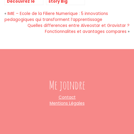
Découvrez le
story Big
temps réel pour
Moustache : du
faire 30 km
bouche-à-
«
IMIE – Ecole de la Filiere Numerique : 5 innovations
selon votre
oreille digital au
pedagogiques qui transforment l’apprentissage
niveau
leader du
Quelles differences entre Alveostar et Gravistar ?
rasage
Fonctionnalites et avantages compares
»
Me joindre
Contact
Mentions Légales