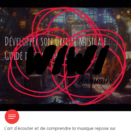
Développer son Oreille Musicale :
Guide d’Écoute Active
15 avril 2025
|
wiwiannuaire
|
0 Commentaires
L'art d'écouter et de comprendre la musique repose sur