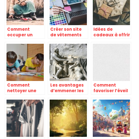
Comment
Créer son site
Idées de
occuper un
de vêtements
cadeaux à offrir
enfant durant
en ligne.
à vos enfants
les vacances ?
Comment
Les avantages
Comment
nettoyer une
d’emmener les
favoriser l’éveil
tache de
enfants au parc
de bébé? 3
marqueur
nouvelles
indelebile?
solutions à ne
pas manquer